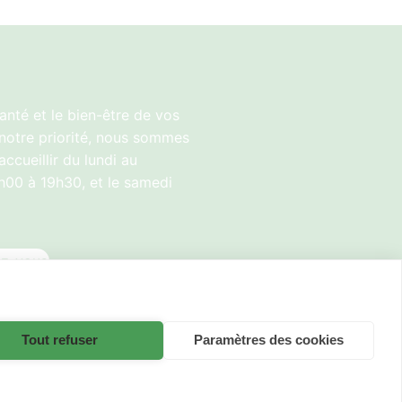
anté et le bien-être de vos
notre priorité, nous sommes
accueillir du lundi au
h00 à 19h30, et le samedi
ez-vous
Tout refuser
Paramètres des cookies
ein Centre fait partie de la
famille