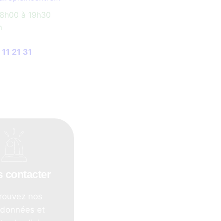
 8h00 à 19h30
h
 11 21 31
 contacter
rouvez nos
rdonnées et