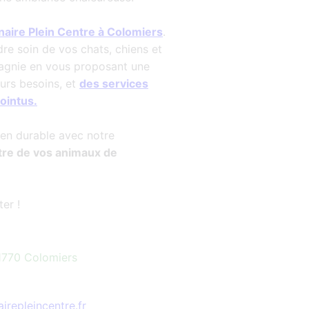
inaire Plein Centre à Colomiers
.
e soin de vos chats, chiens et
gnie en vous proposant une
urs besoins, et
des services
ointus.
ien durable avec notre
tre de vos animaux de
er !
1770 Colomiers
irepleincentre.fr