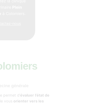
tez la clinique
rinaire
Plein
e
à Colomiers.
tactez-nous
olomiers
ecine générale
ne permet d’
évaluer l’état de
de vous
orienter vers les