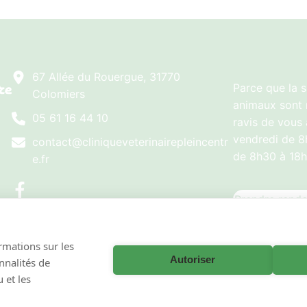
67 Allée du Rouergue, 31770
Parce que la s
Colomiers
animaux sont 
05 61 16 44 10
ravis de vous 
vendredi de 8
contact@cliniqueveterinairepleincentr
de 8h30 à 18h
e.fr
Prendre rend
ormations sur les
Autoriser
onnalités de
–
Conditions générales de fonctionnement
– La clinique vétérinaire Pl
 et les
VetPartners