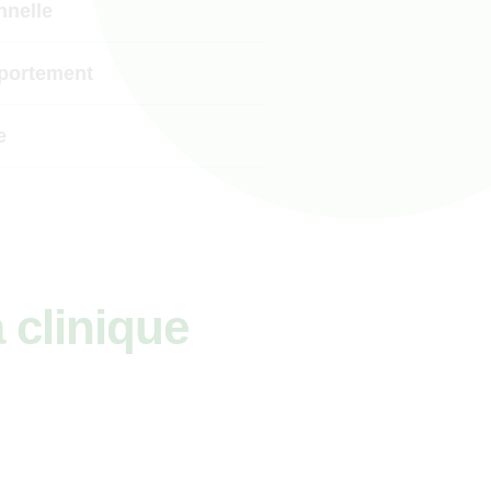
nnelle
portement
e
 clinique