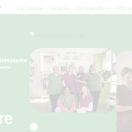
La clinique
Services
Cat Friendly
RDV en
re