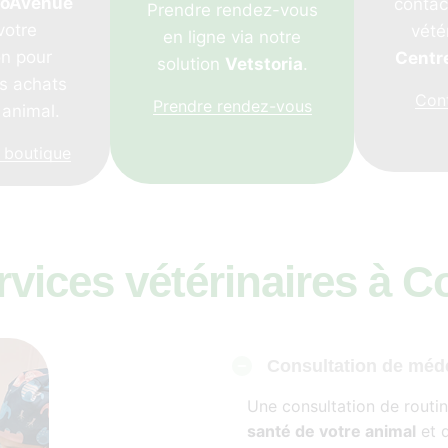
toAvenue
contac
Prendre rendez-vous
votre
vété
en ligne via notre
on pour
Centr
solution
Vetstoria
.
es achats
Con
Prendre rendez-vous
 animal.
 boutique
vices vétérinaires à C
Consultation de méd
Une consultation de routi
santé de votre animal
et 