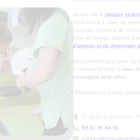
Au sein de la
clinique vétér
Nous avons à cœur de prendr
nouveaux animaux de compa
prise en charge adaptée à le
d’analyse et de diagnostic p
Nous cherchons à créer un l
communauté pour le
bien-ê
compagnie et le vôtre.
N’hésitez pas à nous consult
67 Allée du Rouergue, 3
05 61 16 44 10
contact@cliniqueveterina