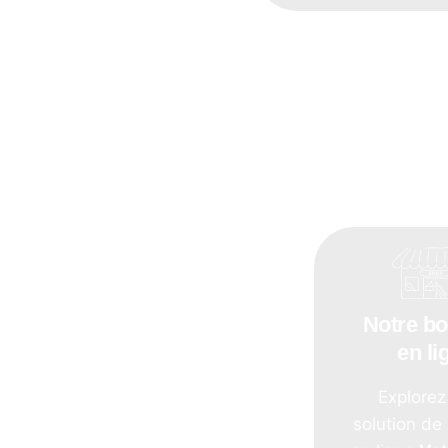
Notre bo
en li
Explorez
solution de