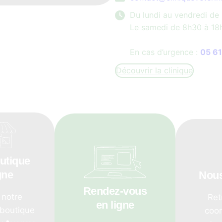
Du lundi au vendredi de
Le samedi de 8h30 à 18
En cas d’urgence :
05 61
Découvrir la clinique
utique
gne
Nous
Rendez-vous
 notre
Ret
en ligne
 boutique
coo