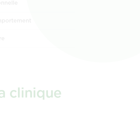
onnelle
mportement
re
a clinique