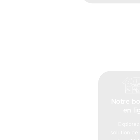
Notre bo
en li
Explorez
solution de