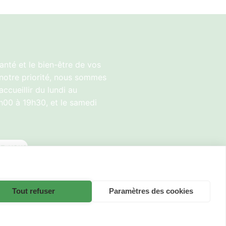
anté et le bien-être de vos
notre priorité, nous sommes
accueillir du lundi au
h00 à 19h30, et le samedi
ez-vous
Tout refuser
Paramètres des cookies
ein Centre fait partie de la
famille