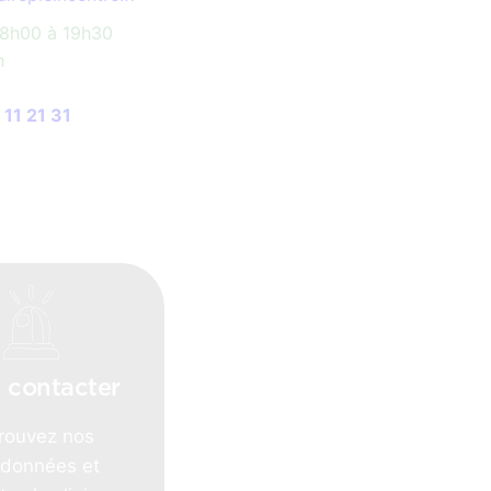
 8h00 à 19h30
h
 11 21 31
 contacter
rouvez nos
rdonnées et