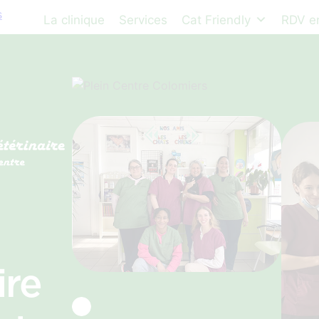
La clinique
Services
Cat Friendly
RDV en
ire