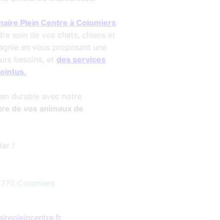
inaire Plein Centre à Colomiers
.
e soin de vos chats, chiens et
gnie en vous proposant une
urs besoins, et
des services
ointus.
ien durable avec notre
tre de vos animaux de
er !
1770 Colomiers
irepleincentre.fr