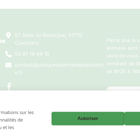
67 Allée du Rouergue, 31770
Parce que la s
Colomiers
animaux sont 
05 61 16 44 10
ravis de vous 
vendredi de 8
contact@cliniqueveterinairepleincentr
de 8h30 à 18h
e.fr
Prendre rend
ormations sur les
Autoriser
onnalités de
–
Conditions générales de fonctionnement
– La clinique vétérinaire Pl
 et les
VetPartners