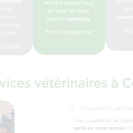
toAvenue
contac
Prendre rendez-vous
votre
vété
en ligne via notre
on pour
Centr
solution
Vetstoria
.
es achats
Con
Prendre rendez-vous
 animal.
 boutique
vices vétérinaires à 
Consultation de mé
Une consultation de routi
santé de votre animal
et 