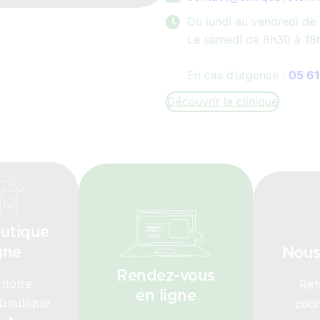
Du lundi au vendredi de
Le samedi de 8h30 à 18
En cas d’urgence :
05 61
Découvrir la clinique
utique
gne
Nous
Rendez-vous
 notre
Ret
en ligne
 boutique
coo