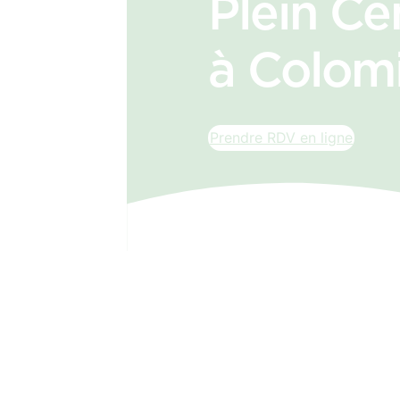
Plein Ce
à Colom
Prendre RDV en ligne