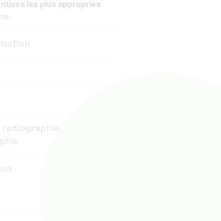
ntives les plus appropriés
re.
lisation
 radiographie
phie
ion