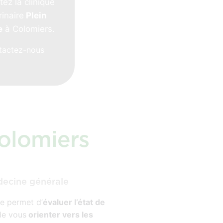
tez la clinique
rinaire
Plein
e
à Colomiers.
tactez-nous
Colomiers
decine générale
ne permet d’
évaluer l’état de
de vous
orienter vers les