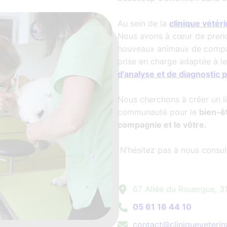
Au sein de la
clinique vétér
Nous avons à cœur de prendr
nouveaux animaux de compa
prise en charge adaptée à le
d’analyse et de diagnostic p
Nous cherchons à créer un l
communauté pour le
bien-ê
compagnie et le vôtre.
N’hésitez pas à nous consult
67 Allée du Rouergue, 3
05 61 16 44 10
contact@cliniqueveterina